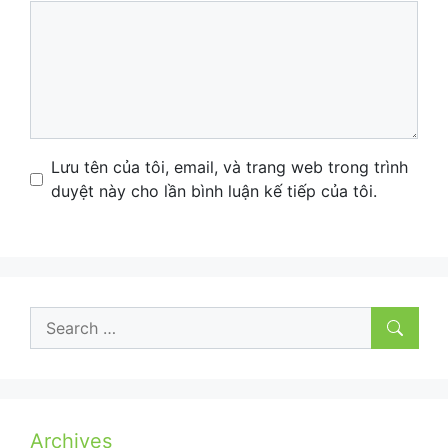
Comment
Name
Email
Website
Lưu tên của tôi, email, và trang web trong trình
duyệt này cho lần bình luận kế tiếp của tôi.
Search
for:
Archives