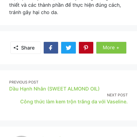
thiết và các thành phần để thực hiện đúng cách,
tránh gây hại cho da.
Share
More +
Share
Share
Share
Share
More
on
on
on
Facebook
Twitter
Pinterest
Post
PREVIOUS POST
Dầu Hạnh Nhân (SWEET ALMOND OIL)
navigation
NEXT POST
Công thức làm kem trộn trắng da với Vaseline.