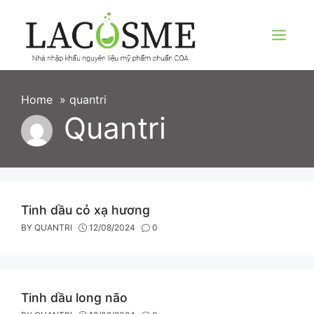
Skip
to
content
Menu
Home
»
quantri
Quantri
Tinh dầu cỏ xạ hương
BY
QUANTRI
12/08/2024
0
Tinh dầu long não