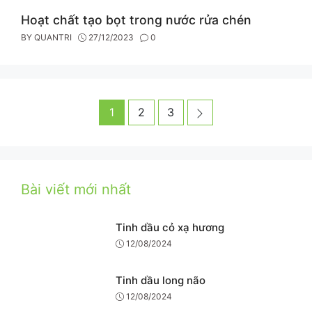
Hoạt chất tạo bọt trong nước rửa chén
BY
QUANTRI
27/12/2023
0
Post
Page
Page
Page
Next
1
2
3
navigation
Bài viết mới nhất
Tinh dầu cỏ xạ hương
12/08/2024
Tinh dầu long não
12/08/2024