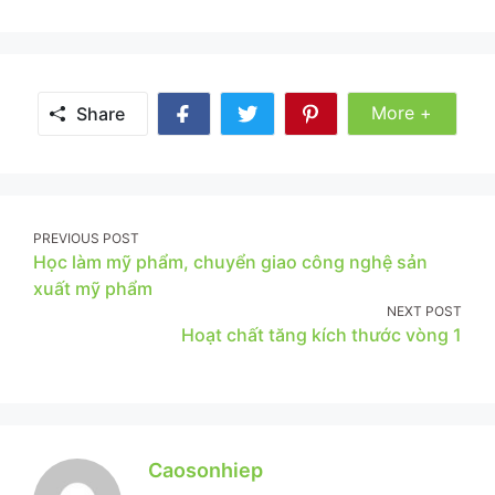
Share
More +
Share
Share
Share
Share
More
on
on
on
Facebook
Twitter
Pinterest
Post
PREVIOUS POST
Học làm mỹ phẩm, chuyển giao công nghệ sản
navigation
xuất mỹ phẩm
NEXT POST
Hoạt chất tăng kích thước vòng 1
Caosonhiep