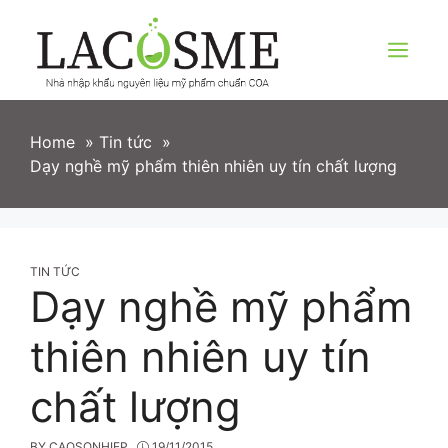
Skip
to
content
Menu
Home
»
Tin tức
»
Dạy nghề mỹ phẩm thiên nhiên uy tín chất lượng
CATEGORIES
TIN TỨC
Dạy nghề mỹ phẩm
thiên nhiên uy tín
chất lượng
BY
CAOSONHIEP
19/11/2015